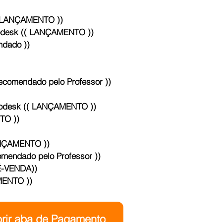
ertificado Autodesk (( LANÇAMENTO ))
desk (( LANÇAMENTO ))
( Recomendado ))
comendado pelo Professor ))
BÁSICO AO AVANÇADO *Certificado Autodesk (( LANÇAMENTO ))
O ))
NÇAMENTO ))
ndado pelo Professor ))
-VENDA))
 (( LANÇAMENTO ))
rir aba de Pagamento