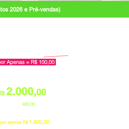
tos 2026 e Pré-vendas)
alor médio de
ntos Avulsos = R$ 4.000,00
por Apenas =
R$ 100,00
cê vai Pagar:
2.000,
00
R$
uros de R$
400,00
via Cartão
arcelado R$ 2.000,00
1.900,00
x por apenas R$