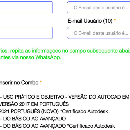
E-mail Usuário (10)
os, repita as informações no campo subsequente abaix
tantes via nosso WhatsApp.
R
inserir no Combo
*
e
q
- USO PRÁTICO E OBJETIVO - VERSÃO DO AUTOCAD EM
u
i
 VERSÃO 2017 EM PORTUGUÊS
r
021 PORTUGUÊS (NOVO) *Certificado Autodesk
e
 - DO BÁSICO AO AVANÇADO
d
 DO BÁSICO AO AVANÇADO *Certificado Autodesk