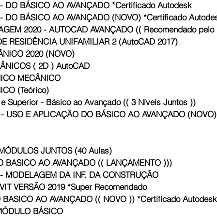
CURSO DE AUTOCAD 2020 - DO BÁSICO AO AVANÇADO *Certificado Autodesk
 DO BÁSICO AO AVANÇADO (NOVO) *Certificado Autode
M 2020 - AUTOCAD AVANÇADO (( Recomendado pelo Prof
E RESIDÊNCIA UNIFAMILIAR 2 (AutoCAD 2017)
NICO 2020 (NOVO)
NICOS ( 2D ) AutoCAD
NICO MECÂNICO
O (Teórico)
uperior - Básico ao Avançado (( 3 Níveis Juntos ))
- USO E APLICAÇÃO DO BÁSICO AO AVANÇADO (NOVO) *C
 MÓDULOS JUNTOS (40 Aulas)
O BASICO AO AVANÇADO (( LANÇAMENTO )))‎
6 - MODELAGEM DA INF. DA CONSTRUÇÃO
CURSO BIM - AULAS DE REVIT VERSÃO 2019 *Super Recomendado
 BASICO AO AVANÇADO (( NOVO )) *Certificado Autodesk
 MÓDULO BÁSICO