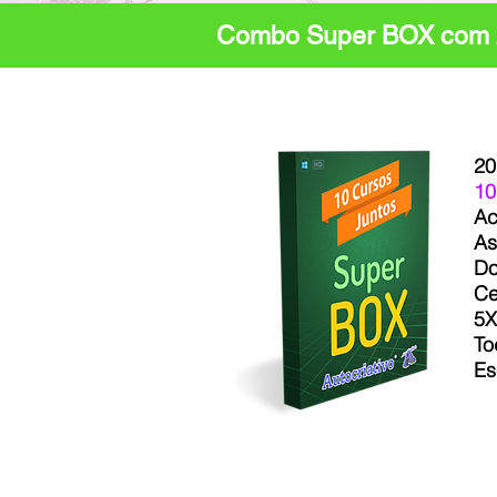
Combo Super BOX com 
20
10
Ac
As
Do
Ce
5X
To
Es