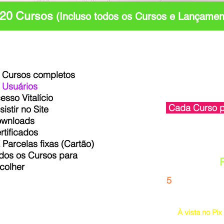
20 Cursos
(Incluso todos os Cursos e Lançamen
 Cursos completos
O v
 Usuários
20 Cursos Lançame
esso Vitalício
Cada Curso 
sistir no Site
wnloads
rtificados
Vo
 Parcelas fixas (Cartão)
dos os Cursos para
Apenas
colher
5
Parcelas sem J
Total P
À vista no Pi