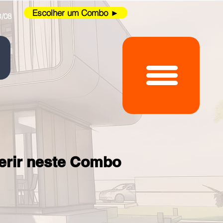
Escolher um Combo ►
0/08
serir neste Combo