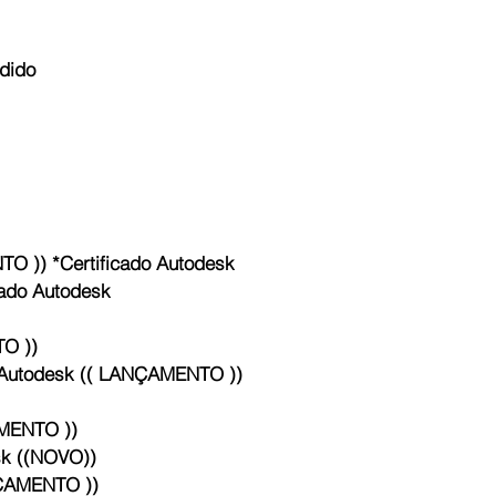
dido
)) *Certificado Autodesk
do Autodesk
O ))
utodesk (( LANÇAMENTO ))
MENTO ))
k ((NOVO))
ÇAMENTO ))