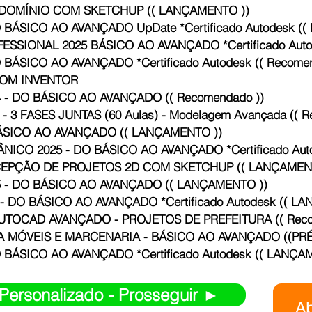
DOMÍNIO COM SKETCHUP (( LANÇAMENTO ))
CURSO DE REVIT 2024 - DO BÁSICO AO AVANÇADO UpDate *C
SSIONAL 2025 BÁSICO AO AVANÇADO *Certificado Auto
CURSO DE REVIT 2025 - DO BÁSICO AO AVANÇADO *Certificado Autodesk (
COM INVENTOR
- DO BÁSICO AO AVANÇADO (( Recomendado ))
3 FASES JUNTAS (60 Aulas) - Modelagem Avançada (( Re
ÁSICO AO AVANÇADO (( LANÇAMENTO ))
CURSO DE AUTOCAD MECÂNICO 2025 - DO 
EPÇÃO DE PROJETOS 2D COM SKETCHUP (( LANÇAMENT
 - DO BÁSICO AO AVANÇADO (( LANÇAMENTO ))
 DO BÁSICO AO AVANÇADO *Certificado Autodesk (( LA
TOCAD AVANÇADO - PROJETOS DE PREFEITURA (( Recome
 MÓVEIS E MARCENARIA - BÁSICO AO AVANÇADO ((PRÉ
CURSO DE REVIT 2026 - DO BÁSICO AO AVANÇADO *Certificado Autodesk
ersonalizado - Prosseguir ►
Ab