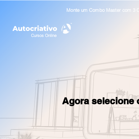
Monte um Combo Master com 3 Cu
Cursos Online
Agora selecione 