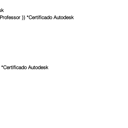
sk
essor )) *Certificado Autodesk
ertificado Autodesk