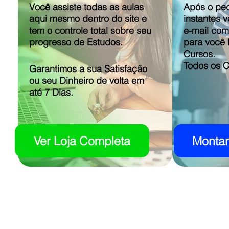
Você assiste todas as aulas
Após o ped
aqui mesmo dentro do site e
instantes 
tem o controle total sobre seu
e-mail com
progresso de Estudos.
para você l
Cursos.
Todos os Cu
Garantimos a sua Satisfação
ou seu Dinheiro de volta em
até 7 Dias.
Ver Loja Completa
Monta