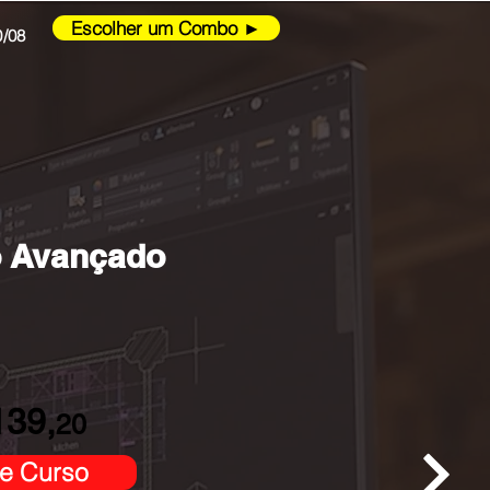
Escolher um Combo ►
0/08
tar
Voltar
Voltar Home
Buscar
Carrinho
o Avançado
139,
20
e Curso