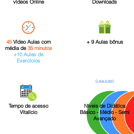
vídeos Online
Downloads
45
Vídeo Aulas com
+ 9 Aulas bônus
média de
35 minutos
+10 Aulas de
Exercícios
O que é isto?
Tempo de acesso
Níveis de Didática
Vitalício
Básico - Médio - Semi
Avançado