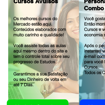
Cursos Avulsos
Person
Combo 
Os melhores cursos do
Você gosta
Mercado estão aqui.
Então mon
Conteúdos elaborados com
Cursos e v
muito carinho e qualidade!
economia s
Você assiste todas as aulas
Após o ped
aqui mesmo dentro do site e
instantes 
tem o controle total sobre seu
e-mail com
progresso de Estudos.
para você l
Cursos.
Todos os Cu
Garantimos a sua Satisfação
ou seu Dinheiro de volta em
até 7 Dias.